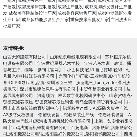
产批发|成都洗头床生产批发|成都美发椅生产批发|成都实木美容床生
产批发|成都按摩床定制批发|成都生产批发|成都洗脚沙发设计生产批
发|成都美容院装修设计厂家|成都美容床销售厂家|成都电动洗脚沙发
生产厂家|成都多功能沙发生产厂家|重庆按摩床批发厂家|广州洗头床
批发厂家|"
友情链接:
山西天鸿建筑有限公司
|
山东纪凯电线电缆有限公司
|
苏州恒库尔机
电设备有限公司
|
宁波世纪星烁艺术学校，宁波艺考培训，表演、播
音与主持、编导、摄制【官网】
|
小丢科技 轻印 自助打印 轻印
|
七
号桥光电科技江苏有限公司
|
光固化打印厂家-工业树脂3D打印机设
备-DLP3D打印机品牌-深圳讯臣三维
|
沃德电气_tuna_vode-温州沃
德电气
|
深圳市酷魄信息科技有限公司
|
中贸华易实业有限公司
|
益
嘉线缆有限公司
|
河南顺为
|
校园数字化校园研发中心
|
山东贺德克-
贺德克滤芯液压-贺德克滤芯液压销售-青岛金美阳商贸有限公司
|
井
冈山市革命传统教育培训中心
|
铝塑板生产线，A2级防火板生产线，
A2级防火板设备，铝塑板设备，铝卷涂装生产线，铝卷涂装设备，A
防火板生产线-张家港市升超机械设备有限公司
|
上海一如实业有限公
司
|
宝鸡法施德机械制造有限公司
|
百扬电商
|
洛阳搬家_洛阳搬家公
司_洛阳搬家公司电话_洛阳最好的搬家公司_洛阳喜鹊搬家公司
|
四川