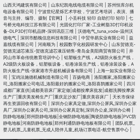
山西天鸿建筑有限公司
|
山东纪凯电线电缆有限公司
|
苏州恒库尔机
电设备有限公司
|
宁波世纪星烁艺术学校，宁波艺考培训，表演、播
音与主持、编导、摄制【官网】
|
小丢科技 轻印 自助打印 轻印
|
七
号桥光电科技江苏有限公司
|
光固化打印厂家-工业树脂3D打印机设
备-DLP3D打印机品牌-深圳讯臣三维
|
沃德电气_tuna_vode-温州沃
德电气
|
深圳市酷魄信息科技有限公司
|
中贸华易实业有限公司
|
益
嘉线缆有限公司
|
河南顺为
|
校园数字化校园研发中心
|
山东贺德克-
贺德克滤芯液压-贺德克滤芯液压销售-青岛金美阳商贸有限公司
|
井
冈山市革命传统教育培训中心
|
铝塑板生产线，A2级防火板生产线，
A2级防火板设备，铝塑板设备，铝卷涂装生产线，铝卷涂装设备，A
防火板生产线-张家港市升超机械设备有限公司
|
上海一如实业有限公
司
|
宝鸡法施德机械制造有限公司
|
百扬电商
|
洛阳搬家_洛阳搬家公
司_洛阳搬家公司电话_洛阳最好的搬家公司_洛阳喜鹊搬家公司
|
四川
成都厂家直供|成都美容床厂家定做|成都按摩床批发|成都洗脚按摩床
生产厂|重庆美发椅生产厂|重庆足沙发厂|重庆美容床厂
|
天长市保绿
再生资源回收有限公司
|
深圳办公家具定做,深圳办公屏风,深圳办公家
具厂,深圳办公家具公司,深圳办公家具定制,深圳办公桌,深圳办公椅
|
防静电地板|郑州防静电地板|全钢防静电地板|陶瓷防静电地板|PVC防
静电地板|河南防静电地板|郑州利通防静电地板有限公司
|
团队机票_
婴儿机票_儿童机票_无成人陪伴儿童_机场订票电话-航空售票中心
|