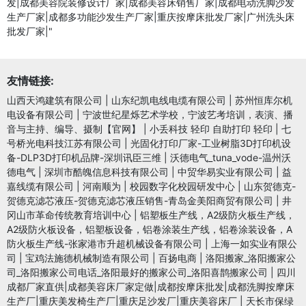
发|成都美容院装修设计厂家|成都美容床销售厂家|成都电动洗脚沙发
生产厂家|成都多功能沙发生产厂家|重庆按摩床批发厂家|广州洗头床
批发厂家|"
友情链接:
山西天鸿建筑有限公司
|
山东纪凯电线电缆有限公司
|
苏州恒库尔机
电设备有限公司
|
宁波世纪星烁艺术学校，宁波艺考培训，表演、播
音与主持、编导、摄制【官网】
|
小丢科技 轻印 自助打印 轻印
|
七
号桥光电科技江苏有限公司
|
光固化打印厂家-工业树脂3D打印机设
备-DLP3D打印机品牌-深圳讯臣三维
|
沃德电气_tuna_vode-温州沃
德电气
|
深圳市酷魄信息科技有限公司
|
中贸华易实业有限公司
|
益
嘉线缆有限公司
|
河南顺为
|
校园数字化校园研发中心
|
山东贺德克-
贺德克滤芯液压-贺德克滤芯液压销售-青岛金美阳商贸有限公司
|
井
冈山市革命传统教育培训中心
|
铝塑板生产线，A2级防火板生产线，
A2级防火板设备，铝塑板设备，铝卷涂装生产线，铝卷涂装设备，A
防火板生产线-张家港市升超机械设备有限公司
|
上海一如实业有限公
司
|
宝鸡法施德机械制造有限公司
|
百扬电商
|
洛阳搬家_洛阳搬家公
司_洛阳搬家公司电话_洛阳最好的搬家公司_洛阳喜鹊搬家公司
|
四川
成都厂家直供|成都美容床厂家定做|成都按摩床批发|成都洗脚按摩床
生产厂|重庆美发椅生产厂|重庆足沙发厂|重庆美容床厂
|
天长市保绿