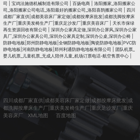
司
|
宝鸡法施德机械制造有限公司
|
百扬电商
|
洛阳搬家_洛阳搬家公
司_洛阳搬家公司电话_洛阳最好的搬家公司_洛阳喜鹊搬家公司
|
四川
成都厂家直供|成都美容床厂家定做|成都按摩床批发|成都洗脚按摩床
生产厂|重庆美发椅生产厂|重庆足沙发厂|重庆美容床厂
|
天长市保绿
再生资源回收有限公司
|
深圳办公家具定做,深圳办公屏风,深圳办公家
具厂,深圳办公家具公司,深圳办公家具定制,深圳办公桌,深圳办公椅
|
防静电地板|郑州防静电地板|全钢防静电地板|陶瓷防静电地板|PVC防
静电地板|河南防静电地板|郑州利通防静电地板有限公司
|
团队机票_
婴儿机票_儿童机票_无成人陪伴儿童_机场订票电话-航空售票中心
|
四川成都厂家直供|成都美容床厂家定做|成都按摩床批发|成
都洗脚按摩床生产厂|重庆美发椅生产厂|重庆足沙发厂|重庆
美容床厂
XML地图
百度地图