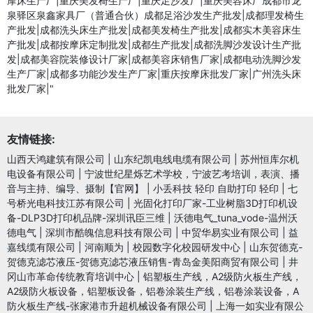
摩床生产厂|重庆美发椅生产厂|重庆足沙发厂|重庆美容床厂成都市龙
泉驿区泉鑫家具厂（普通合伙）成都足浴沙发生产批发|成都理发椅生
产批发|成都洗头床生产批发|成都美发椅生产批发|成都实木美容床生
产批发|成都按摩床定制批发|成都生产批发|成都洗脚沙发设计生产批
发|成都美容院装修设计厂家|成都美容床销售厂家|成都电动洗脚沙发
生产厂家|成都多功能沙发生产厂家|重庆按摩床批发厂家|广州洗头床
批发厂家|"
友情链接:
山西天鸿建筑有限公司
|
山东纪凯电线电缆有限公司
|
苏州恒库尔机
电设备有限公司
|
宁波世纪星烁艺术学校，宁波艺考培训，表演、播
音与主持、编导、摄制【官网】
|
小丢科技 轻印 自助打印 轻印
|
七
号桥光电科技江苏有限公司
|
光固化打印厂家-工业树脂3D打印机设
备-DLP3D打印机品牌-深圳讯臣三维
|
沃德电气_tuna_vode-温州沃
德电气
|
深圳市酷魄信息科技有限公司
|
中贸华易实业有限公司
|
益
嘉线缆有限公司
|
河南顺为
|
校园数字化校园研发中心
|
山东贺德克-
贺德克滤芯液压-贺德克滤芯液压销售-青岛金美阳商贸有限公司
|
井
冈山市革命传统教育培训中心
|
铝塑板生产线，A2级防火板生产线，
A2级防火板设备，铝塑板设备，铝卷涂装生产线，铝卷涂装设备，A
防火板生产线-张家港市升超机械设备有限公司
|
上海一如实业有限公