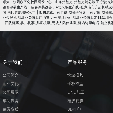
顺为
|
校园数字化校园研发中心
|
山东贺德克-贺德克滤芯液压-贺德克
铝卷涂装生产线，铝卷涂装设备，A防火板生产线-张家港市升超机械设
司_洛阳喜鹊搬家公司
|
四川成都厂家直供|成都美容床厂家定做|成都按
办公屏风,深圳办公家具厂,深圳办公家具公司,深圳办公家具定制,深圳办
|
团队机票_婴儿机票_儿童机票_无成人陪伴儿童_机场订票电话-航空售
关于我们
产品服务
公司简介
快速模具
企业文化
手板模型
公司展示
CNC加工
车间设备
硅胶复膜
荣誉资质
3D打印