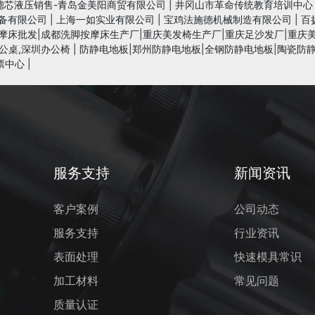
滤芯液压销售-青岛金美阳商贸有限公司
|
井冈山市革命传统教育培训中心
备有限公司
|
上海一如实业有限公司
|
宝鸡法施德机械制造有限公司
|
百
摩床批发|成都洗脚按摩床生产厂|重庆美发椅生产厂|重庆足沙发厂|重庆
公桌,深圳办公椅
|
防静电地板|郑州防静电地板|全钢防静电地板|陶瓷防静
票中心
|
服务支持
新闻资讯
客户案例
公司动态
服务支持
行业资讯
表面处理
快速模具常识
加工材料
常见问题
质量认证